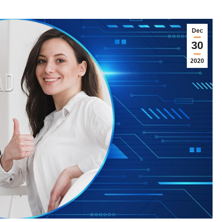
Dec
30
2020