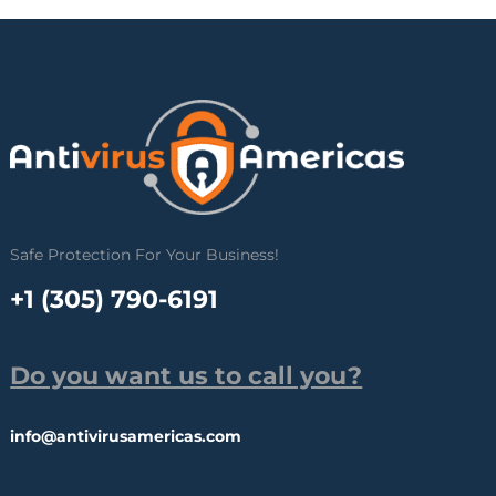
Safe Protection For Your Business!
+1 (305) 790-6191
Do you want us to call you?
info@antivirusamericas.com