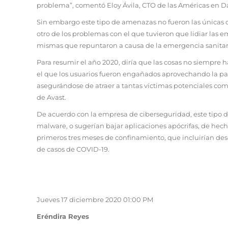
problema”, comentó Eloy Ávila, CTO de las Américas en Da
Sin embargo este tipo de amenazas no fueron las únicas 
otro de los problemas con el que tuvieron que lidiar las em
mismas que repuntaron a causa de la emergencia sanitaria
Para resumir el año 2020, diría que las cosas no siempre ha
el que los usuarios fueron engañados aprovechando la pa
asegurándose de atraer a tantas víctimas potenciales como
de Avast.
De acuerdo con la empresa de ciberseguridad, este tipo 
malware, o sugerían bajar aplicaciones apócrifas, de hecho
primeros tres meses de confinamiento, que incluirían des
de casos de COVID-19.
Jueves 17 diciembre 2020 01:00 PM
Eréndira Reyes