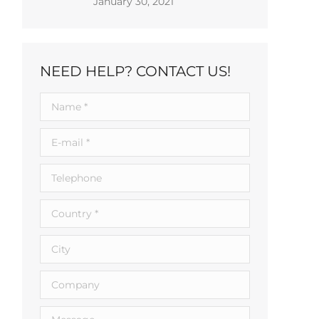
January 30, 2021
NEED HELP? CONTACT US!
Name *
E-mail *
Telephone
Country *
City
Company
Message