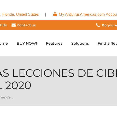
 Florida. United States
|
My AntivirusAmericas.com Accou
t Us
Contact us
Do you w
ome
BUY NOW!
Features
Solutions
Find a Re
AS LECCIONES DE CI
 2020
ones de…