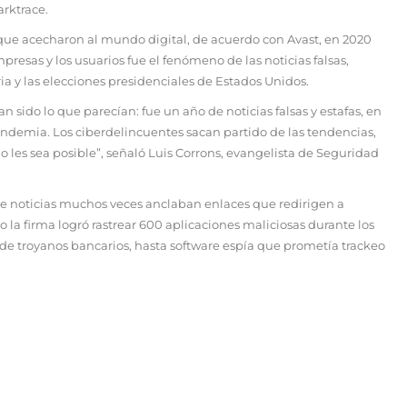
rktrace.
que acecharon al mundo digital, de acuerdo con Avast, en 2020
presas y los usuarios fue el fenómeno de las noticias falsas,
 y las elecciones presidenciales de Estados Unidos.
n sido lo que parecían: fue un año de noticias falsas y estafas, en
ndemia. Los ciberdelincuentes sacan partido de las tendencias,
 les sea posible”, señaló Luis Corrons, evangelista de Seguridad
de noticias muchos veces anclaban enlaces que redirigen a
 la firma logró rastrear 600 aplicaciones maliciosas durante los
de troyanos bancarios, hasta software espía que prometía trackeo