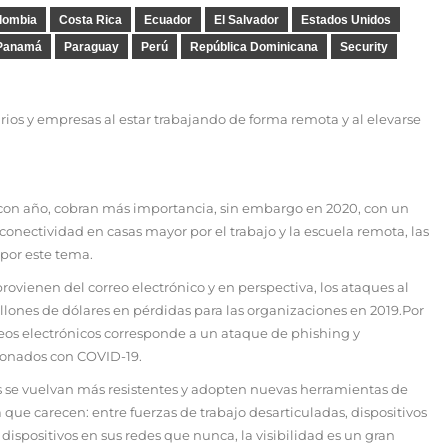
lombia
Costa Rica
Ecuador
El Salvador
Estados Unidos
Panamá
Paraguay
Perú
República Dominicana
Security
rios y empresas al estar trabajando de forma remota y al elevarse
 con año, cobran más importancia, sin embargo en 2020, con un
onectividad en casas mayor por el trabajo y la escuela remota, las
por este tema.
ovienen del correo electrónico y en perspectiva, los ataques al
llones de dólares en pérdidas para las organizaciones en 2019.Por
reos electrónicos corresponde a un ataque de phishing y
ionados con COVID-19.
es se vuelvan más resistentes y adopten nuevas herramientas de
que carecen: entre fuerzas de trabajo desarticuladas, dispositivos
 dispositivos en sus redes que nunca, la visibilidad es un gran