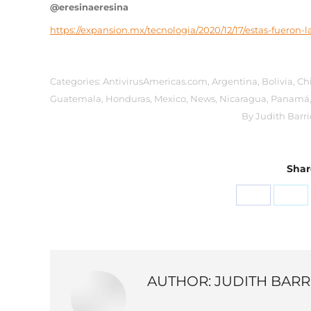
@eresinaeresina
https://expansion.mx/tecnologia/2020/12/17/estas-fueron-
Categories:
AntivirusAmericas.com
,
Argentina
,
Bolivia
,
Ch
Guatemala
,
Honduras
,
Mexico
,
News
,
Nicaragua
,
Panamá
By
Judith Barri
Share
Share
Sha
on
on
Facebook
X
AUTHOR:
JUDITH BARR