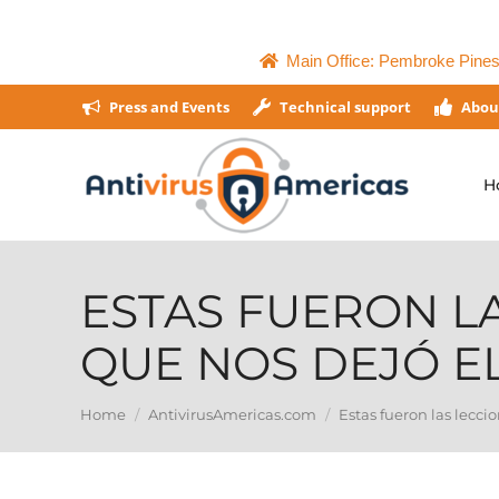
Main Office: Pembroke Pines,
Press and Events
Technical support
Abou
H
ESTAS FUERON L
QUE NOS DEJÓ EL
You are here:
Home
AntivirusAmericas.com
Estas fueron las lecci