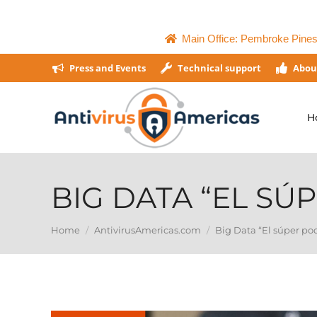
Main Office: Pembroke Pines,
Press and Events
Technical support
Abou
H
BIG DATA “EL SÚ
You are here:
Home
AntivirusAmericas.com
Big Data “El súper po