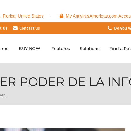
 Florida. United States
|
My AntivirusAmericas.com Accou
t Us
Contact us
Do you w
ome
BUY NOW!
Features
Solutions
Find a Re
PER PODER DE LA IN
der…