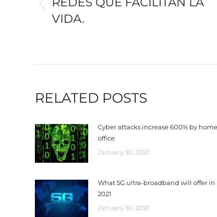
REDES QUE FACILITAN LA
Previous
VIDA.
post:
RELATED POSTS
Cyber ​​attacks increase 600% by hom
office
January 30, 2021
What 5G ultra-broadband will offer in
2021
January 30, 2021