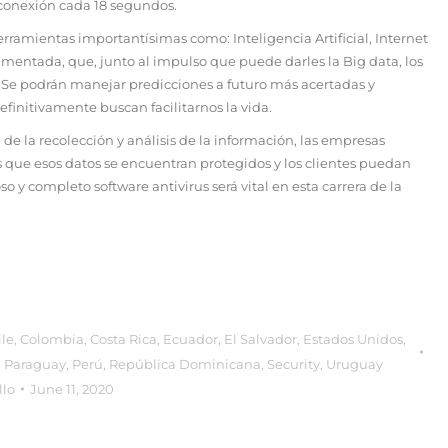
conexión cada 18 segundos.
rramientas importantísimas como: Inteligencia Artificial, Internet
mentada, que, junto al impulso que puede darles la Big data, los
. Se podrán manejar predicciones a futuro más acertadas y
finitivamente buscan facilitarnos la vida.
de la recolección y análisis de la información, las empresas
os que esos datos se encuentran protegidos y los clientes puedan
 y completo software antivirus será vital en esta carrera de la
ile
,
Colombia
,
Costa Rica
,
Ecuador
,
El Salvador
,
Estados Unidos
,
,
Paraguay
,
Perú
,
República Dominicana
,
Security
,
Uruguay
llo
June 11, 2020