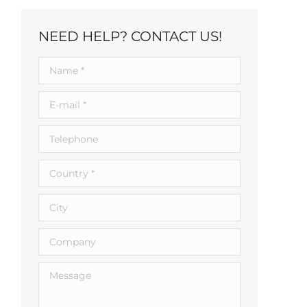
NEED HELP? CONTACT US!
Name *
E-mail *
Telephone
Country *
City
Company
Message