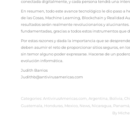
conectada digitalmente, y cada persona tendrá una inter
En resumen, todo este avance tecnológico le dio paso a he
de las Cosas, Machine Learning, Blockchain y Realidad Au
resultados serán realmente revolucionarios y alucinantes
fundamentadas, gracias a todos estos instrumentos que de
Por estas razones y dada la importancia que se desprende 
deben asumir el reto de proporcionar sitios seguros, en l
sin temor alguno poder expresarse. Hacerse de un poderoso
evolución informática.
Judith Barrios
Judithb@antivirusamericas.com
Categories:
AntivirusAmericas.com
,
Argentina
,
Bolivia
,
Ch
Guatemala
,
Honduras
,
Mexico
,
News
,
Nicaragua
,
Panamá
By
Miche