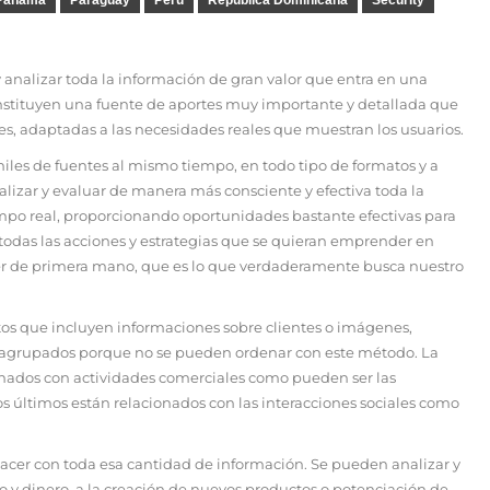
 y analizar toda la información de gran valor que entra en una
nstituyen una fuente de aportes muy importante y detallada que
, adaptadas a las necesidades reales que muestran los usuarios.
iles de fuentes al mismo tiempo, en todo tipo de formatos y a
lizar y evaluar de manera más consciente y efectiva toda la
empo real, proporcionando oportunidades bastante efectivas para
 todas las acciones y estrategias que se quieran emprender en
ocer de primera mano, que es lo que verdaderamente busca nuestro
atos que incluyen informaciones sobre clientes o imágenes,
o agrupados porque no se pueden ordenar con este método. La
nados con actividades comerciales como pueden ser las
Los últimos están relacionados con las interacciones sociales como
hacer con toda esa cantidad de información. Se pueden analizar y
 y dinero, a la creación de nuevos productos o potenciación de