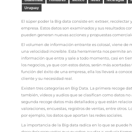
Uruguay
El súper poder la Big data consiste en: extraer, recolectar
empresa. Estos datos son examinados y sus resultados co
pueden generan nuevas acciones y propuestas comerciales
El volumen de información entrante es colosal, viene de m
una velocidad increíble. Esta herramienta nos permite ana
información que entra y sale a todo momento, casi en ti
los negocios, ya que con estos datos, serán más acertadas
función del éxito de una empresa, ella los llevará a con
cliente y su necesidad real.
Existen tres categorías en Big Data. La primera recoge d
también, vídeos y audios que se clasifican como datos n
segunda recoge datos más detallados y que están relacio
valoraciones, encuestas, registros de ventas, entre otros. 
por ejemplo, los datos que aportan las redes sociales.
La importancia de la Big data radica en lo que se puede 
descubrir respuestas que pueden ayudar a: reducir tiempo