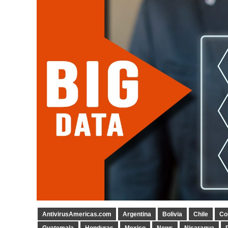
AntivirusAmericas.com
Argentina
Bolivia
Chile
Co
Guatemala
Honduras
Mexico
News
Nicaragua