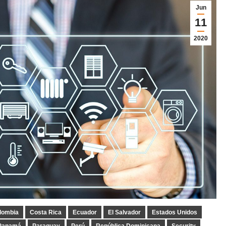
Jun
11
2020
lombia
Costa Rica
Ecuador
El Salvador
Estados Unidos
Panamá
Paraguay
Perú
República Dominicana
Security