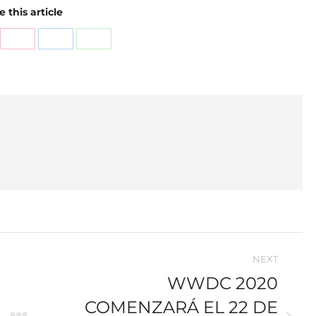
 this article
re
Share
Share
Share
on
on
on
Pinterest
LinkedIn
WhatsApp
NEXT
WWDC 2020
COMENZARÁ EL 22 DE